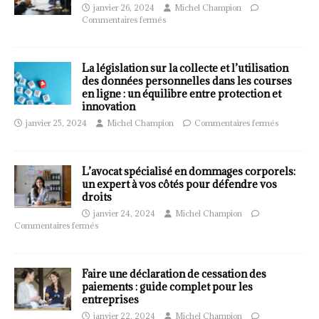
janvier 26, 2024
Michel Champion
Commentaires fermés
La législation sur la collecte et l’utilisation
des données personnelles dans les courses
en ligne : un équilibre entre protection et
innovation
janvier 25, 2024
Michel Champion
Commentaires fermés
L’avocat spécialisé en dommages corporels:
un expert à vos côtés pour défendre vos
droits
janvier 24, 2024
Michel Champion
Commentaires fermés
Faire une déclaration de cessation des
paiements : guide complet pour les
entreprises
janvier 22, 2024
Michel Champion