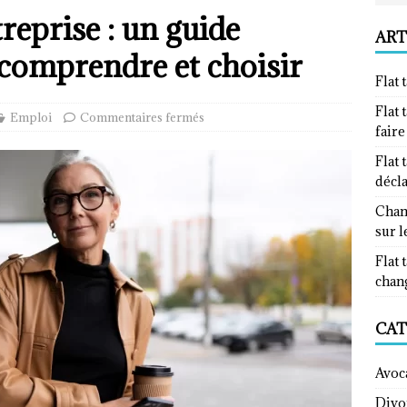
reprise : un guide
ART
comprendre et choisir
Flat 
Flat 
Emploi
Commentaires fermés
fair
Flat 
décl
Chan
sur l
Flat 
chan
CAT
Avoc
Divo