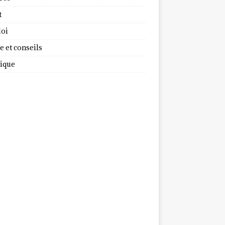
t
oi
 et conseils
dique