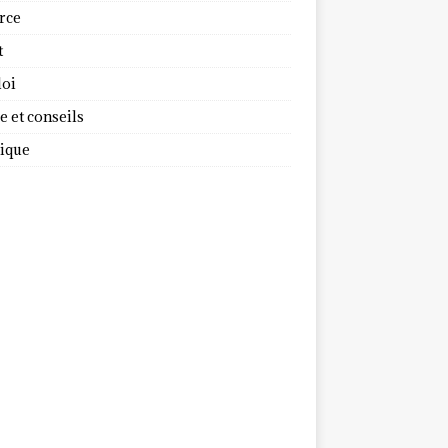
rce
t
oi
 et conseils
dique