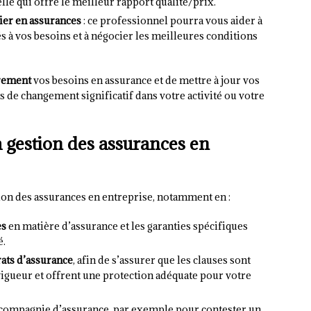
elle qui offre le meilleur rapport qualité/prix.
ier en assurances
: ce professionnel pourra vous aider à
tés à vos besoins et à négocier les meilleures conditions
èrement
vos besoins en assurance et de mettre à jour vos
de changement significatif dans votre activité ou votre
a gestion des assurances en
stion des assurances en entreprise, notamment en :
es
en matière d’assurance et les garanties spécifiques
é.
ats d’assurance
, afin de s’assurer que les clauses sont
gueur et offrent une protection adéquate pour votre
compagnie d’assurance, par exemple pour contester un