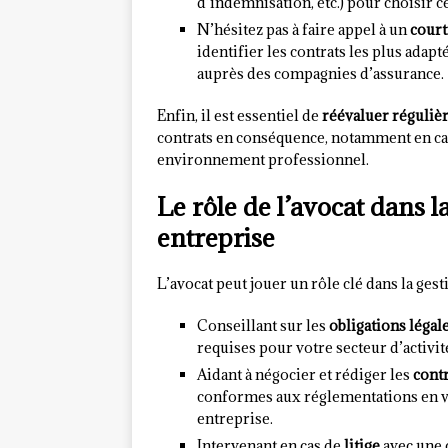
d’indemnisation, etc.) pour choisir c
N’hésitez pas à faire appel à un
court
identifier les contrats les plus adap
auprès des compagnies d’assurance.
Enfin, il est essentiel de
réévaluer réguli
contrats en conséquence, notamment en cas 
environnement professionnel.
Le rôle de l’avocat dans l
entreprise
L’avocat peut jouer un rôle clé dans la ge
Conseillant sur les
obligations légal
requises pour votre secteur d’activit
Aidant à négocier et rédiger les
contr
conformes aux réglementations en vi
entreprise.
Intervenant en cas de
litige
avec une 