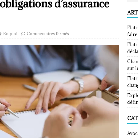
obligations d’assurance
ART
Flat 
Emploi
Commentaires fermés
fair
Flat 
décl
Chan
sur l
Flat 
chan
Explo
défin
CAT
Avoc