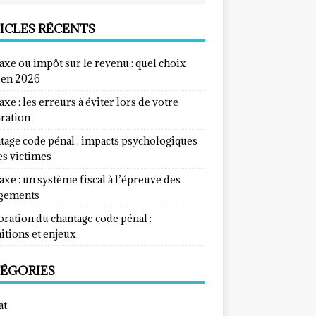
ICLES RÉCENTS
taxe ou impôt sur le revenu : quel choix
e en 2026
taxe : les erreurs à éviter lors de votre
aration
tage code pénal : impacts psychologiques
es victimes
taxe : un système fiscal à l’épreuve des
gements
ration du chantage code pénal :
itions et enjeux
ÉGORIES
at