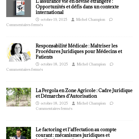
L’assurance vie en devise étrangère :
Opportunités et défis dans un contexte
international
octobre 19, 2025
Michel Champion
Commentaires fermés
Responsabilité Médicale : Maîtriser les
Procédures Juridiques pour Médecins et
Patients
octobre 18, 2025
Michel Champion
Commentaires fermés
La Pergola en Zone Agricole : Cadre Juridique
et Démarches d’Autorisation
octobre 18, 2025
Michel Champion
Commentaires fermés
Le factoring et l’affectation au compte
courant : mécanismes juridiques et