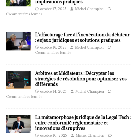
implications pratiques
octobre 17, 2025
Michel Champion
Commentaires fermés
L’affacturage face à l’inexécution du débiteur
: enjeux juridiques et solutions pratiques
octobre 16, 2025
Michel Champion
Commentaires fermés
Arbitres et Médiateurs : Décrypter les
stratégies de résolution pour optimiser vos
différends
octobre 14, 2025
Michel Champion
Commentaires fermés
La métamorphose juridique de la Legal Tech :
entre conformité réglementaire et
innovations disruptives
octobre 10, 2025
Michel Champion