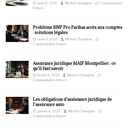
mai 16, 2026
Michel Champion
Commentaires
fermés
Problème BNP Pro Paribas accès aux comptes
: solutions légales
mars 9, 2026
Michel Champion
Commentaires fermés
Assurance juridique MAIF Montpellier : ce
qu’il faut savoir
février 1, 2026
Michel Champion
Commentaires fermés
Les obligations d’assistance juridique de
l’assurance auto
janvier 4, 2026
Michel Champion
Commentaires fermés