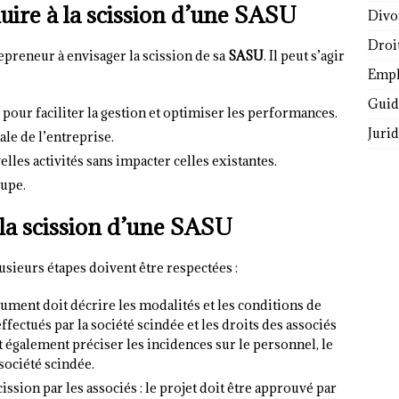
uire à la scission d’une SASU
Divo
Droi
preneur à envisager la scission de sa
SASU
. Il peut s’agir
Empl
Guide
e pour faciliter la gestion et optimiser les performances.
Juri
ale de l’entreprise.
les activités sans impacter celles existantes.
oupe.
 la scission d’une SASU
lusieurs étapes doivent être respectées :
cument doit décrire les modalités et les conditions de
fectués par la société scindée et les droits des associés
it également préciser les incidences sur le personnel, le
société scindée.
ission par les associés : le projet doit être approuvé par