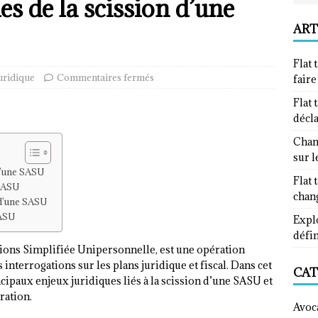
es de la scission d’une
ART
Flat 
uridique
Commentaires fermés
fair
Flat 
décl
Chan
sur l
d’une SASU
Flat 
 SASU
chan
 d’une SASU
SASU
Explo
défin
tions Simplifiée Unipersonnelle, est une opération
nterrogations sur les plans juridique et fiscal. Dans cet
CAT
ncipaux enjeux juridiques liés à la scission d’une SASU et
ration.
Avoc