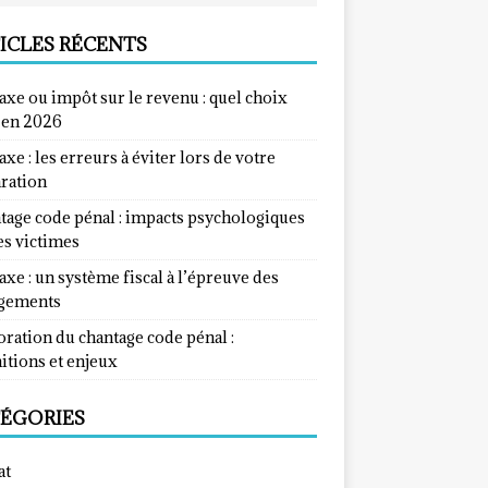
ICLES RÉCENTS
taxe ou impôt sur le revenu : quel choix
e en 2026
taxe : les erreurs à éviter lors de votre
aration
tage code pénal : impacts psychologiques
es victimes
taxe : un système fiscal à l’épreuve des
gements
ration du chantage code pénal :
itions et enjeux
ÉGORIES
at