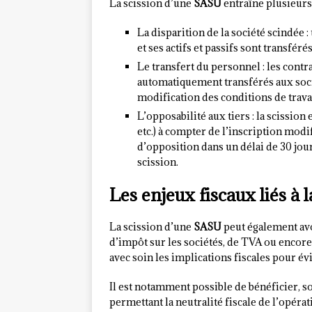
La scission d’une
SASU
entraîne plusieurs
La disparition de la société scindée : 
et ses actifs et passifs sont transféré
Le transfert du personnel : les contra
automatiquement transférés aux socié
modification des conditions de trava
L’opposabilité aux tiers : la scission
etc.) à compter de l’inscription modi
d’opposition dans un délai de 30 jours
scission.
Les enjeux fiscaux liés à
La scission d’une
SASU
peut également av
d’impôt sur les sociétés, de TVA ou encore
avec soin les implications fiscales pour é
Il est notamment possible de bénéficier, s
permettant la neutralité fiscale de l’opérat