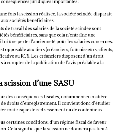
 conséquences juridiques importantes :
une fois la scission réalisée, la société scindée disparaît
s aux sociétés bénéficiaires.
ts de travail des salariés de la société scindée sont
tés bénéficiaires, sans que cela n’entraîne une
il ni une perte d’ancienneté pour les salariés concernés.
 est opposable aux tiers (créanciers, fournisseurs, clients,
ficative au RCS. Les créanciers disposent d’un droit
 à compter de la publication de l’avis préalable à la
 la scission d’une SASU
oir des conséquences fiscales, notamment en matière
 de droits d’enregistrement. Il convient donc d’étudier
viter tout risque de redressement ou de contentieux.
ous certaines conditions, d’un régime fiscal de faveur
ion. Cela signifie que la scission ne donnera pas lieu à