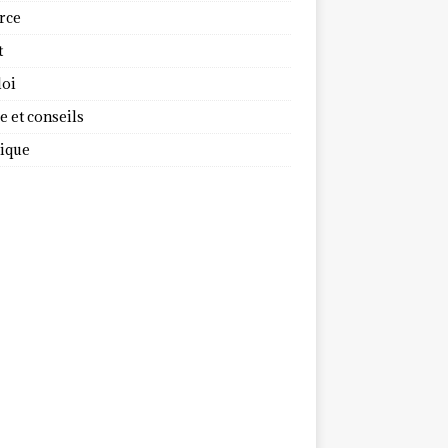
rce
t
oi
 et conseils
dique