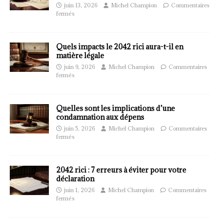
juin 13, 2026
Michel Champion
Commentaires
fermés
Quels impacts le 2042 rici aura-t-il en
matière légale
juin 9, 2026
Michel Champion
Commentaires
fermés
Quelles sont les implications d’une
condamnation aux dépens
juin 5, 2026
Michel Champion
Commentaires
fermés
2042 rici : 7 erreurs à éviter pour votre
déclaration
juin 1, 2026
Michel Champion
Commentaires
fermés