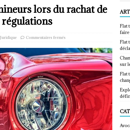
mineurs lors du rachat de
ART
t régulations
Flat 
fair
Juridique
Commentaires fermés
Flat 
décl
Chan
sur l
Flat 
chan
Explo
défin
CAT
Avoc