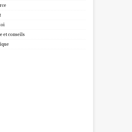
rce
t
oi
 et conseils
dique