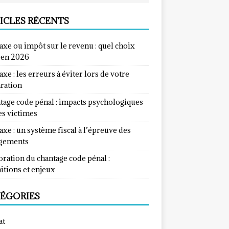
ICLES RÉCENTS
taxe ou impôt sur le revenu : quel choix
e en 2026
taxe : les erreurs à éviter lors de votre
aration
tage code pénal : impacts psychologiques
es victimes
taxe : un système fiscal à l’épreuve des
gements
ration du chantage code pénal :
itions et enjeux
ÉGORIES
at