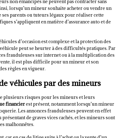
neurs non émancipés ne peuvent pas contracter sans
 Ainsi, lorsqu’un mineur souhaite acheter ou vendre un
e ses parents ou tuteurs légaux pour réaliser cette
ifiques s’appliquent en matière d’assurance auto et de
hicules d’occasion est complexe et la protection des
véhicule peut se heurter à des difficultés pratiques. Par
es frauduleuses sur internet ou à la multiplication des
nte, il est plus difficile pour un mineur et son
des règles en vigueur.
t de véhicules par des mineurs
e plusieurs risques pour les mineurs et leurs
ue financier
est présent, notamment lorsqu’un mineur
roquerie. Les annonces frauduleuses peuvent en effet
 présentant de graves vices cachés, et les mineurs sont
ques malhonnêtes.
 car en cas de litige suite à l’achat ou la vente d’un