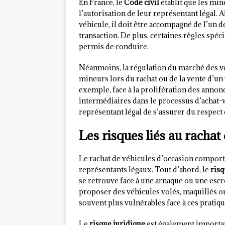
En France, le
Code civil
établit que les mi
l’autorisation de leur représentant légal.
véhicule, il doit être accompagné de l’un d
transaction. De plus, certaines règles spéc
permis de conduire.
Néanmoins, la régulation du marché des vé
mineurs lors du rachat ou de la vente d’un 
exemple, face à la prolifération des annonc
intermédiaires dans le processus d’achat-ve
représentant légal de s’assurer du respect 
Les risques liés au racha
Le rachat de véhicules d’occasion comport
représentants légaux. Tout d’abord, le
risq
se retrouve face à une arnaque ou une esc
proposer des véhicules volés, maquillés ou
souvent plus vulnérables face à ces prati
Le
risque juridique
est également important,