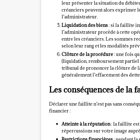
leur présenter la situation du débite
créanciers peuvent alors exprimer l
l’administrateur.
Liquidation des biens
: si la faillite
l’administrateur procède à cette opér
entre les créanciers. Les sommes rec
selon leur rang et les modalités prévu
Clôture de la procédure
: une fois q
(liquidation, remboursement partiel o
tribunal de prononcer la clôture de la
généralement l’effacement des dettes
Les conséquences de la fai
Déclarer une faillite n’est pas sans conséq
financier :
Atteinte à la réputation
: la faillite 
répercussions sur votre image auprès
Restrictions financières
: pendant la 