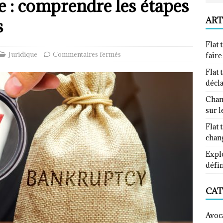
te : comprendre les étapes
ART
s
Flat 
Juridique
Commentaires fermés
fair
Flat 
décl
Chan
sur l
Flat 
chan
Explo
défin
CAT
Avoc