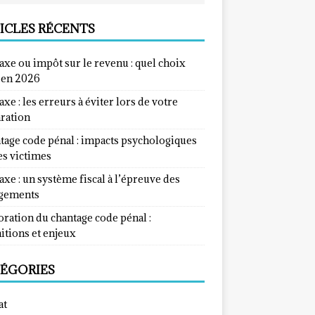
ICLES RÉCENTS
taxe ou impôt sur le revenu : quel choix
e en 2026
taxe : les erreurs à éviter lors de votre
aration
tage code pénal : impacts psychologiques
es victimes
taxe : un système fiscal à l’épreuve des
gements
ration du chantage code pénal :
itions et enjeux
ÉGORIES
at