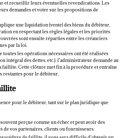
ur et recueillir leurs éventuelles revendications. Les
eurs demandes et voter sur les propositions de
 implique une liquidation (vente) des biens du débiteur,
ation en respectant les règles légales et les priorités
ouvrées sont ensuite réparties entre les créanciers
es par la loi.
ue toutes les opérations nécessaires ont été réalisées
u intégral des dettes, etc.), l’administrateur demande au
 faillite. Cette clôture met fin à la procédure et entraîne
 restantes pour le débiteur.
llite
uence pour le débiteur, tant sur le plan juridique que
est souvent perçue comme un échec et peut avoir des
 de vos partenaires, clients ou fournisseurs.
procédure de faillite, il vous sera difficile d’obtenir un