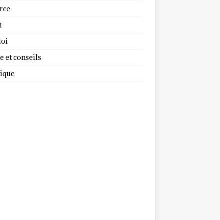
rce
t
oi
 et conseils
dique