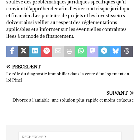
soulève des problématiques juridiques spécifiques qu’il
convient d’appréhender afin d’éviter tout risque juridique
et financier. Les porteurs de projets et les investisseurs
doivent ainsi veiller au respect des réglementations
applicables et s’informer sur les éventuelles contraintes
liées à ce mode de financement.
PRÉCÉDENT
Le rôle du diagnostic immobilier dans la vente d’un logement en
loi Pinel
SUIVANT
Divorce à l’amiable: une solution plus rapide et moins coûteuse