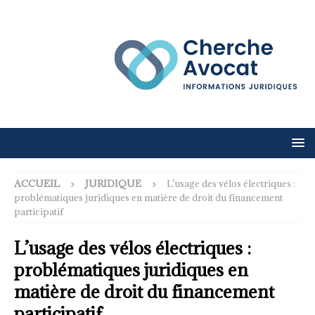
ACCUEIL
JURIDIQUE
L’usage des vélos électriques :
problématiques juridiques en matière de droit du financement
participatif
L’usage des vélos électriques :
problématiques juridiques en
matière de droit du financement
participatif