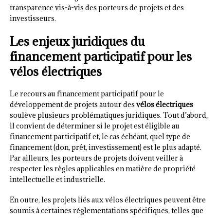
transparence vis-à-vis des porteurs de projets et des
investisseurs.
Les enjeux juridiques du
financement participatif pour les
vélos électriques
Le recours au financement participatif pour le
développement de projets autour des
vélos électriques
soulève plusieurs problématiques juridiques. Tout d’abord,
il convient de déterminer si le projet est éligible au
financement participatif et, le cas échéant, quel type de
financement (don, prêt, investissement) est le plus adapté.
Par ailleurs, les porteurs de projets doivent veiller à
respecter les règles applicables en matière de propriété
intellectuelle et industrielle.
En outre, les projets liés aux vélos électriques peuvent être
soumis à certaines réglementations spécifiques, telles que