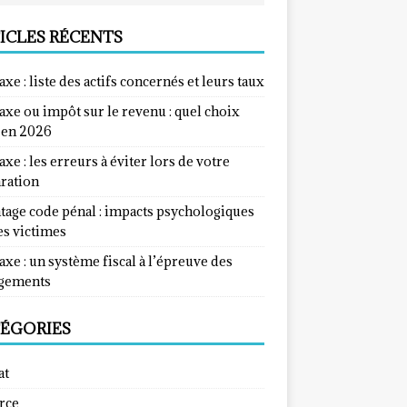
ICLES RÉCENTS
taxe : liste des actifs concernés et leurs taux
taxe ou impôt sur le revenu : quel choix
e en 2026
taxe : les erreurs à éviter lors de votre
aration
tage code pénal : impacts psychologiques
es victimes
taxe : un système fiscal à l’épreuve des
gements
ÉGORIES
at
rce