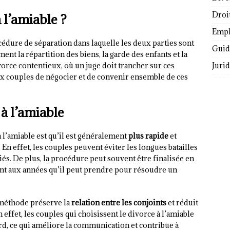
Droi
 l’amiable ?
Empl
édure de séparation dans laquelle les deux parties sont
Guide
nt la répartition des biens, la garde des enfants et la
Juri
orce contentieux, où un juge doit trancher sur ces
ux couples de négocier et de convenir ensemble de ces
à l’amiable
 l’amiable est qu’il est généralement
plus rapide
et
En effet, les couples peuvent éviter les longues batailles
 liés. De plus, la procédure peut souvent être finalisée en
t aux années qu’il peut prendre pour résoudre un
 méthode préserve la
relation entre les conjoints
et réduit
n effet, les couples qui choisissent le divorce à l’amiable
rd, ce qui améliore la communication et contribue à