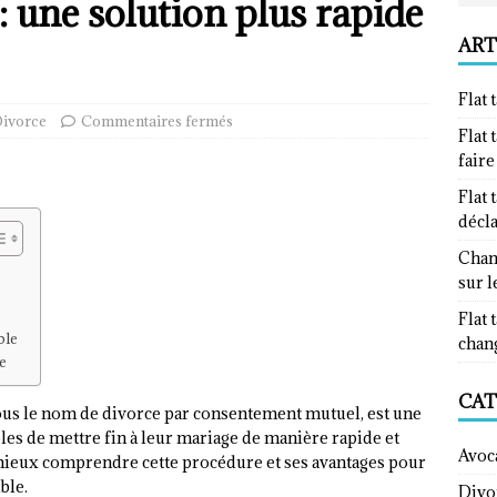
: une solution plus rapide
ART
Flat 
ivorce
Commentaires fermés
Flat 
fair
Flat 
décl
Chan
sur l
Flat 
ble
chan
e
CAT
ous le nom de divorce par consentement mutuel, est une
es de mettre fin à leur mariage de manière rapide et
Avoc
 mieux comprendre cette procédure et ses avantages pour
ble.
Divo