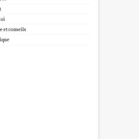
t
oi
 et conseils
dique