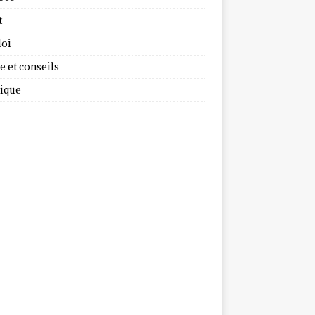
t
oi
 et conseils
dique