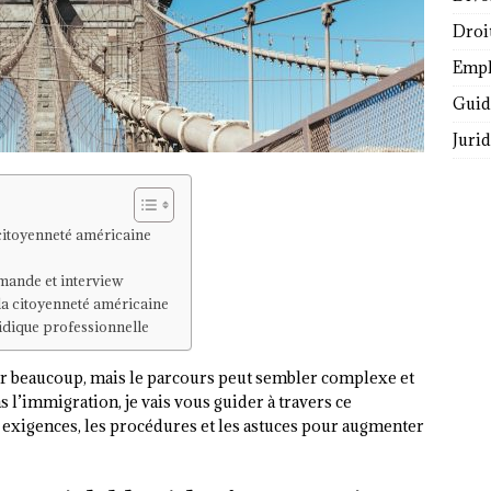
Droi
Empl
Guide
Juri
citoyenneté américaine
mande et interview
la citoyenneté américaine
ridique professionnelle
ur beaucoup, mais le parcours peut sembler complexe et
s l’immigration, je vais vous guider à travers ce
es exigences, les procédures et les astuces pour augmenter