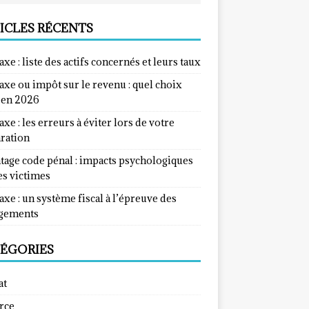
ICLES RÉCENTS
taxe : liste des actifs concernés et leurs taux
taxe ou impôt sur le revenu : quel choix
e en 2026
taxe : les erreurs à éviter lors de votre
aration
tage code pénal : impacts psychologiques
es victimes
taxe : un système fiscal à l’épreuve des
gements
ÉGORIES
at
rce