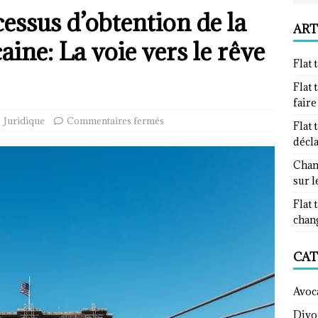
essus d’obtention de la
ART
ine: La voie vers le rêve
Flat 
Flat 
fair
Juridique
Commentaires fermés
Flat 
décl
Chan
sur l
Flat 
chan
CAT
Avoc
Divo