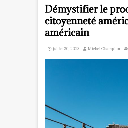
Démystifier le proc
citoyenneté américa
américain
juillet 20, 2023
Michel Champion