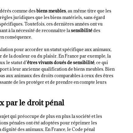
sidérés comme des
biens meubles
, au même titre que les
règles juridiques que les biens matériels, sans égard
 spécifiques. Toutefois, ces dernières années ont vu
nt à la nécessité de reconnaître la
sensibilité
des
 en conséquence.
islation pour accorder un statut spécifique aux animaux,
ir de la douleur ou du plaisir. En France par exemple, la
x le statut d’
êtres vivants doués de sensibilité
, ce qui
pport à leur ancienne qualification de biens meubles. Bien
 pas aux animaux des droits comparables à ceux des êtres
ssante de les protéger et de prendre en compte leurs
 par le droit pénal
ujet qui préoccupe de plus en plus la société et les
tions pénales ont été adoptées pour réprimer les
à la dignité des animaux. En France, le Code pénal