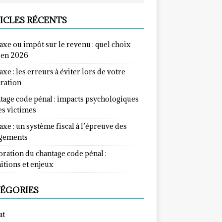
ICLES RÉCENTS
taxe ou impôt sur le revenu : quel choix
e en 2026
taxe : les erreurs à éviter lors de votre
aration
tage code pénal : impacts psychologiques
es victimes
taxe : un système fiscal à l’épreuve des
gements
ration du chantage code pénal :
itions et enjeux
ÉGORIES
at