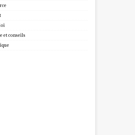
rce
t
oi
 et conseils
dique