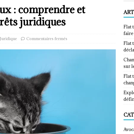
ux : comprendre et
ART
rêts juridiques
Flat 
fair
Juridique
Commentaires fermés
Flat 
décl
Chan
sur l
Flat 
chan
Explo
défin
CAT
Avoc