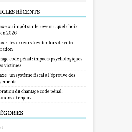
ICLES RÉCENTS
taxe ou impôt sur le revenu : quel choix
e en 2026
taxe : les erreurs à éviter lors de votre
aration
tage code pénal : impacts psychologiques
es victimes
taxe : un système fiscal à l’épreuve des
gements
ration du chantage code pénal :
itions et enjeux
ÉGORIES
at