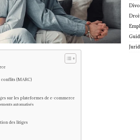
Divo
Droi
Empl
Guide
Juri
rce
s conflits (MARC)
itiges sur les plateformes de e-commerce
sements automatisés
tion des litiges