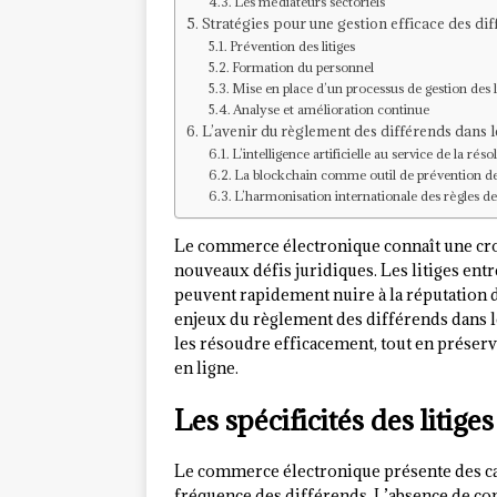
Les médiateurs sectoriels
Stratégies pour une gestion efficace des d
Prévention des litiges
Formation du personnel
Mise en place d’un processus de gestion des l
Analyse et amélioration continue
L’avenir du règlement des différends dans
L’intelligence artificielle au service de la réso
La blockchain comme outil de prévention des
L’harmonisation internationale des règles de 
Le commerce électronique connaît une croi
nouveaux défis juridiques. Les litiges en
peuvent rapidement nuire à la réputation 
enjeux du règlement des différends dans 
les résoudre efficacement, tout en préserva
en ligne.
Les spécificités des litig
Le commerce électronique présente des cara
fréquence des différends. L’absence de cont