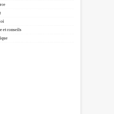
rce
t
oi
 et conseils
dique