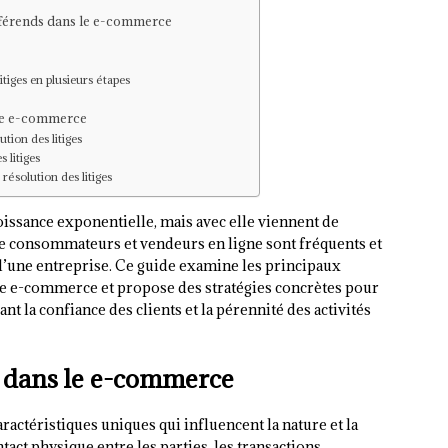
ifférends dans le e-commerce
itiges en plusieurs étapes
 le e-commerce
lution des litiges
 litiges
résolution des litiges
ssance exponentielle, mais avec elle viennent de
tre consommateurs et vendeurs en ligne sont fréquents et
d’une entreprise. Ce guide examine les principaux
le e-commerce et propose des stratégies concrètes pour
nt la confiance des clients et la pérennité des activités
es dans le e-commerce
ctéristiques uniques qui influencent la nature et la
act physique entre les parties, les transactions