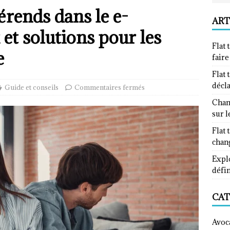
érends dans le e-
ART
et solutions pour les
Flat 
e
fair
Flat 
décl
Guide et conseils
Commentaires fermés
Chan
sur l
Flat 
chan
Explo
défin
CAT
Avoc