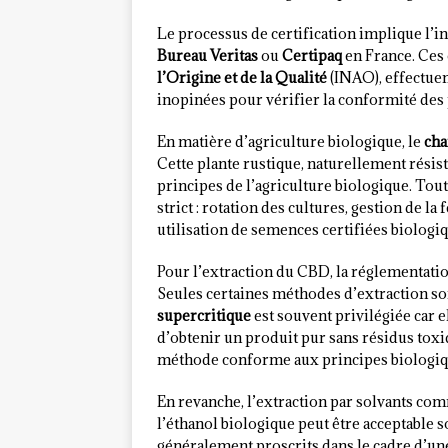
Le processus de certification implique l’i
Bureau Veritas
ou
Certipaq
en France. Ces 
l’Origine et de la Qualité
(INAO), effectuen
inopinées pour vérifier la conformité des
En matière d’agriculture biologique, le
cha
Cette plante rustique, naturellement résis
principes de l’agriculture biologique. Tout
strict : rotation des cultures, gestion de la
utilisation de semences certifiées biologiqu
Pour l’extraction du CBD, la réglementati
Seules certaines méthodes d’extraction son
supercritique
est souvent privilégiée car e
d’obtenir un produit pur sans résidus toxiq
méthode conforme aux principes biologiq
En revanche, l’extraction par solvants com
l’éthanol biologique peut être acceptable 
généralement proscrits dans le cadre d’une 