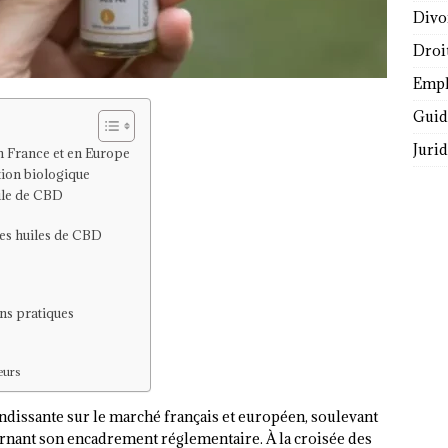
Divo
Droi
Empl
Guide
Juri
n France et en Europe
tion biologique
uile de CBD
des huiles de CBD
ns pratiques
eurs
ndissante sur le marché français et européen, soulevant
rnant son encadrement réglementaire. À la croisée des