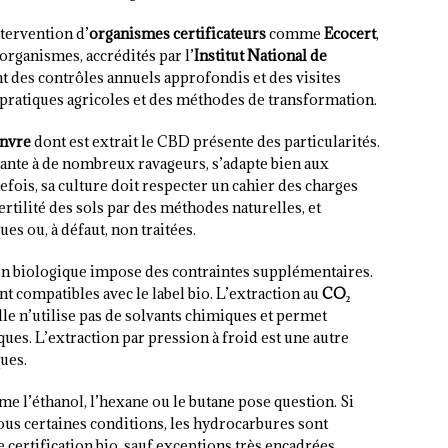
ntervention d’
organismes certificateurs
comme
Ecocert
,
organismes, accrédités par l’
Institut National de
t des contrôles annuels approfondis et des visites
 pratiques agricoles et des méthodes de transformation.
nvre
dont est extrait le CBD présente des particularités.
tante à de nombreux ravageurs, s’adapte bien aux
efois, sa culture doit respecter un cahier des charges
 fertilité des sols par des méthodes naturelles, et
es ou, à défaut, non traitées.
on biologique impose des contraintes supplémentaires.
t compatibles avec le label bio. L’extraction au
CO₂
lle n’utilise pas de solvants chimiques et permet
ues. L’extraction par pression à froid est une autre
ues.
me l’éthanol, l’hexane ou le butane pose question. Si
sous certaines conditions, les hydrocarbures sont
certification bio, sauf exceptions très encadrées.