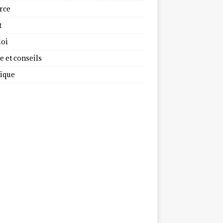
rce
t
oi
 et conseils
dique