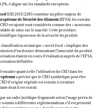
0,2%, s’aligne sur les standards européens.
Food
(UE) 2015/2283 constitue un pilier majeur de
uropéenne de Sécurité des Aliments
(EFSA), les extraits
du CBD est ajouté sont considérés comme des « nouveaux
éalable de mise sur le marché. Cette procédure
entifique rigoureuse de la sécurité du produit.
classification en tant que « novel food » implique des
mission d’un dossier démontrant l’innocuité du produit.
risation étaient en cours d’évaluation auprès de l’EFSA,
orisation définitive.
encadre quant à elle l’utilisation du CBD dans les
ropéenne
a précisé que le CBD synthétique peut être
 CBD d’origine végétale est soumis à certaines
ante dont il est extrait.
 par un cadre juridique fragmenté selon l’usage prévu de
 soumis à différentes réglementations s’il est présenté