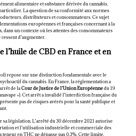
ément alimentaire et substance dérivée du cannabis,
f particulier. La question de sa conformité aux normes
roducteurs, distributeurs et consommateurs. Ce sujet
lementations européennes et françaises concernant à la
ues, dans un contexte où les attentes des consommateurs
e cessent d’augmenter.
e l’huile de CBD en France et en
ol) repose sur une distinction fondamentale avec le
ychoactif du cannabis. En France, la réglementation a
arrêt de la
Cour de Justice de l’Union Européenne
du 19
avape »). Cet arrêt a invalidé l’interdiction française du
résente pas de risques avérés pour la santé publique et
ant.
ter sa législation. L’arrêté du 30 décembre 2021 autorise
rtation et l’utilisation industrielle et commerciale des
a teneur en THC ne dépasse pas 0,3%. Cette limite,