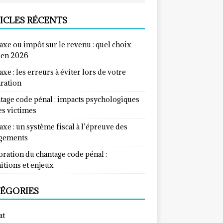
ICLES RÉCENTS
taxe ou impôt sur le revenu : quel choix
e en 2026
taxe : les erreurs à éviter lors de votre
aration
tage code pénal : impacts psychologiques
es victimes
taxe : un système fiscal à l’épreuve des
gements
ration du chantage code pénal :
itions et enjeux
ÉGORIES
at