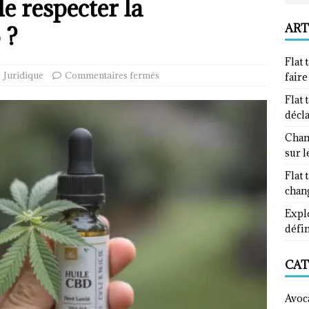
le respecter la
ART
 ?
Flat 
Juridique
Commentaires fermés
fair
Flat 
décl
Chan
sur l
Flat 
chan
Explo
défin
CAT
Avoc