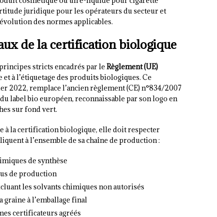
uit cosmétique ou un e-liquide pour cigarette
rtitude juridique pour les opérateurs du secteur et
l’évolution des normes applicables.
x de la certification biologique
principes stricts encadrés par le
Règlement (UE)
e et à l’étiquetage des produits biologiques. Ce
nvier 2022, remplace l’ancien règlement (CE) n°834/2007
 du label bio européen, reconnaissable par son logo en
hes sur fond vert.
à la certification biologique, elle doit respecter
iquent à l’ensemble de sa chaîne de production :
himiques de synthèse
us de production
cluant les solvants chimiques non autorisés
a graine à l’emballage final
es certificateurs agréés