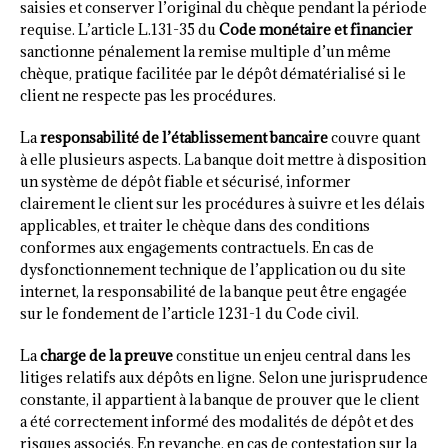
saisies et conserver l’original du chèque pendant la période
requise. L’article L.131-35 du
Code monétaire et financier
sanctionne pénalement la remise multiple d’un même
chèque, pratique facilitée par le dépôt dématérialisé si le
client ne respecte pas les procédures.
La
responsabilité de l’établissement bancaire
couvre quant
à elle plusieurs aspects. La banque doit mettre à disposition
un système de dépôt fiable et sécurisé, informer
clairement le client sur les procédures à suivre et les délais
applicables, et traiter le chèque dans des conditions
conformes aux engagements contractuels. En cas de
dysfonctionnement technique de l’application ou du site
internet, la responsabilité de la banque peut être engagée
sur le fondement de l’article 1231-1 du Code civil.
La
charge de la preuve
constitue un enjeu central dans les
litiges relatifs aux dépôts en ligne. Selon une jurisprudence
constante, il appartient à la banque de prouver que le client
a été correctement informé des modalités de dépôt et des
risques associés. En revanche, en cas de contestation sur la