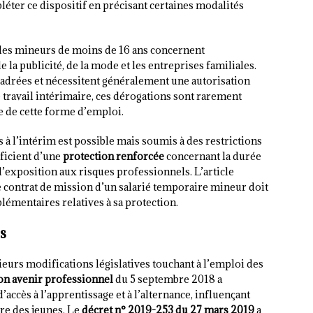
éter ce dispositif en précisant certaines modalités
 des mineurs de moins de 16 ans concernent
 la publicité, de la mode et les entreprises familiales.
cadrées et nécessitent généralement une autorisation
e travail intérimaire, ces dérogations sont rarement
 de cette forme d’emploi.
s à l’intérim est possible mais soumis à des restrictions
éficient d’une
protection renforcée
concernant la durée
et l’exposition aux risques professionnels. L’article
e contrat de mission d’un salarié temporaire mineur doit
émentaires relatives à sa protection.
s
eurs modifications législatives touchant à l’emploi des
 son avenir professionnel
du 5 septembre 2018 a
ccès à l’apprentissage et à l’alternance, influençant
re des jeunes. Le
décret n° 2019-253 du 27 mars 2019
a