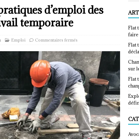
pratiques d’emploi des
ART
avail temporaire
Flat 
fair
n
Emploi
Commentaires fermés
Flat 
décl
Chan
sur l
Flat 
chan
Explo
défin
CAT
Avoc