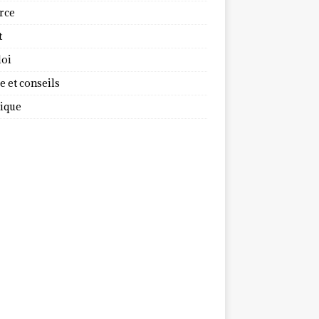
rce
t
oi
 et conseils
dique