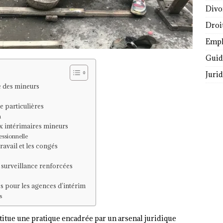
Divo
Droi
Empl
Guide
Juri
e des mineurs
e particulières
m
ux intérimaires mineurs
essionnelle
ravail et les congés
 surveillance renforcées
s pour les agences d’intérim
s
itue une pratique encadrée par un arsenal juridique