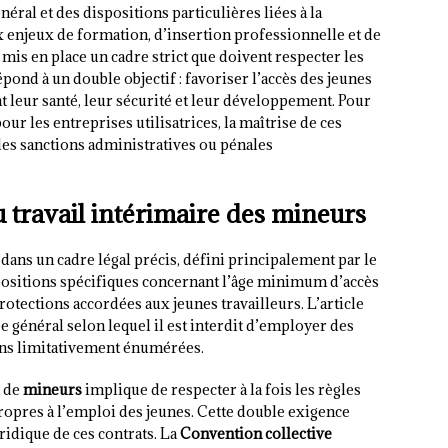
néral et des dispositions particulières liées à la
ux enjeux de formation, d’insertion professionnelle et de
a mis en place un cadre strict que doivent respecter les
ond à un double objectif : favoriser l’accès des jeunes
 leur santé, leur sécurité et leur développement. Pour
r les entreprises utilisatrices, la maîtrise de ces
 des sanctions administratives ou pénales
 travail intérimaire des mineurs
 dans un cadre légal précis, défini principalement par le
spositions spécifiques concernant l’âge minimum d’accès
 protections accordées aux jeunes travailleurs. L’article
e général selon lequel il est interdit d’employer des
ons limitativement énumérées.
t de
mineurs
implique de respecter à la fois les règles
propres à l’emploi des jeunes. Cette double exigence
ridique de ces contrats. La
Convention collective