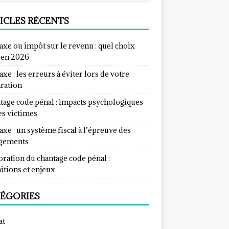
ICLES RÉCENTS
taxe ou impôt sur le revenu : quel choix
e en 2026
taxe : les erreurs à éviter lors de votre
aration
tage code pénal : impacts psychologiques
es victimes
taxe : un système fiscal à l’épreuve des
gements
ration du chantage code pénal :
itions et enjeux
ÉGORIES
at