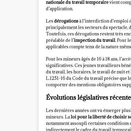
nationale du travail temporaire
vient compl
d’application.
Les
dérogations
à l’interdiction d’emploi
principalement les secteurs du spectacle, de
Toutefois, ces dérogations restent très en
préalable de l’
inspection du travail
. Pour l
applicables compte tenu de la nature même
Pour les mineurs âgés de 16 à 18 ans, l’accè
significatives. Ces jeunes travailleurs bén
du travail, les horaires, le travail de nuit 
L.1251-16 du Code du travail précise que l
comporter des mentions obligatoires suppl
Évolutions législatives récente
Les dernières années ont vu émerger plusi
mineurs. La
loi pour la liberté de choisir
notamment assoupli certaines conditions d’a
indirectement le cadre du travail temporai