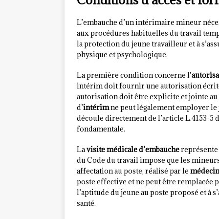
L’embauche d’un intérimaire mineur nécessi
aux procédures habituelles du travail tem
la protection du jeune travailleur et à s’
physique et psychologique.
La première condition concerne l’
autorisa
intérim doit fournir une autorisation écrit
autorisation doit être explicite et jointe 
d’
intérim
ne peut légalement employer le j
découle directement de l’article L.4153-5 
fondamentale.
La
visite médicale d’embauche
représente 
du Code du travail impose que les mineurs
affectation au poste, réalisé par le
médecin 
poste effective et ne peut être remplacée p
l’aptitude du jeune au poste proposé et à s
santé.