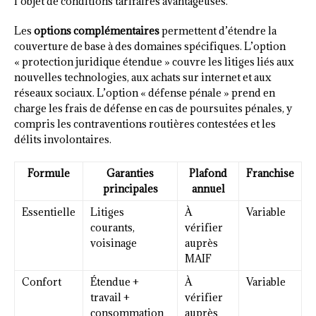
l’objet de conditions tarifaires avantageuses.
Les
options complémentaires
permettent d’étendre la
couverture de base à des domaines spécifiques. L’option
« protection juridique étendue » couvre les litiges liés aux
nouvelles technologies, aux achats sur internet et aux
réseaux sociaux. L’option « défense pénale » prend en
charge les frais de défense en cas de poursuites pénales, y
compris les contraventions routières contestées et les
délits involontaires.
Formule
Garanties
Plafond
Franchise
principales
annuel
Essentielle
Litiges
À
Variable
courants,
vérifier
voisinage
auprès
MAIF
Confort
Étendue +
À
Variable
travail +
vérifier
consommation
auprès