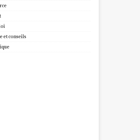
rce
t
oi
 et conseils
dique