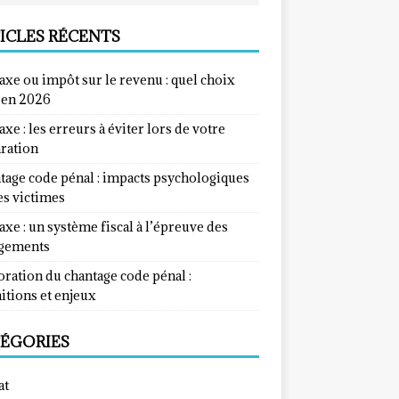
ICLES RÉCENTS
taxe ou impôt sur le revenu : quel choix
e en 2026
taxe : les erreurs à éviter lors de votre
aration
tage code pénal : impacts psychologiques
es victimes
taxe : un système fiscal à l’épreuve des
gements
ration du chantage code pénal :
itions et enjeux
ÉGORIES
at