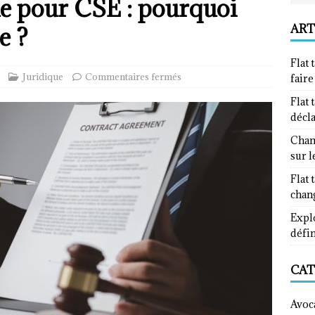
ue pour CSE : pourquoi
ART
e ?
Flat 
Juridique
Commentaires fermés
fair
Flat 
décl
Chan
sur l
Flat 
chan
Explo
défin
CAT
Avoc