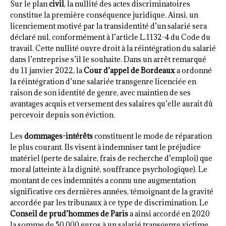
Sur le plan
civil
, la nullité des actes discriminatoires
constitue la première conséquence juridique. Ainsi, un
licenciement motivé par la transidentité d’un salarié sera
déclaré nul, conformément à l’article L.1132-4 du Code du
travail. Cette nullité ouvre droit à la réintégration du salarié
dans l’entreprise s’il le souhaite. Dans un arrêt remarqué
du 11 janvier 2022, la
Cour d’appel de Bordeaux
a ordonné
la réintégration d’une salariée transgenre licenciée en
raison de son identité de genre, avec maintien de ses
avantages acquis et versement des salaires qu’elle aurait dû
percevoir depuis son éviction.
Les
dommages-intérêts
constituent le mode de réparation
le plus courant. Ils visent à indemniser tant le préjudice
matériel (perte de salaire, frais de recherche d’emploi) que
moral (atteinte à la dignité, souffrance psychologique). Le
montant de ces indemnités a connu une augmentation
significative ces dernières années, témoignant de la gravité
accordée par les tribunaux à ce type de discrimination. Le
Conseil de prud’hommes de Paris
a ainsi accordé en 2020
la somme de 50 000 euros à un salarié transgenre victime