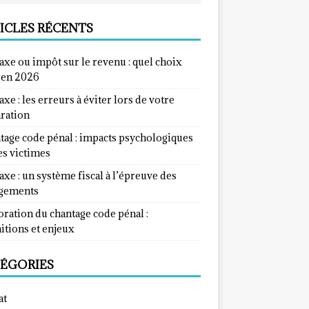
ICLES RÉCENTS
taxe ou impôt sur le revenu : quel choix
e en 2026
taxe : les erreurs à éviter lors de votre
aration
tage code pénal : impacts psychologiques
es victimes
taxe : un système fiscal à l’épreuve des
gements
ration du chantage code pénal :
itions et enjeux
ÉGORIES
at