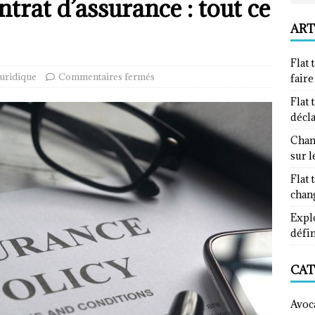
trat d’assurance : tout ce
ART
Flat 
Juridique
Commentaires fermés
fair
Flat 
décl
Chan
sur l
Flat 
chan
Explo
défin
CAT
Avoc