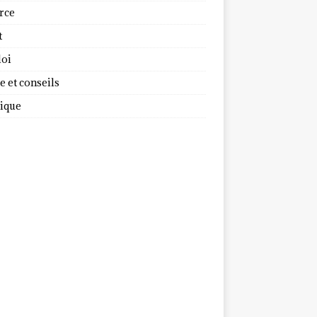
rce
t
oi
 et conseils
dique