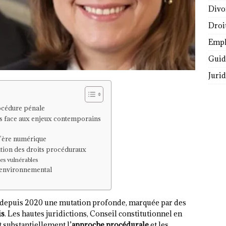
Divo
Droi
Empl
Guide
Juri
rocédure pénale
es face aux enjeux contemporains
l’ère numérique
ution des droits procéduraux
es vulnérables
t environnemental
t depuis 2020 une mutation profonde, marquée par des
is
. Les hautes juridictions, Conseil constitutionnel en
 substantiellement l’
approche procédurale
et les