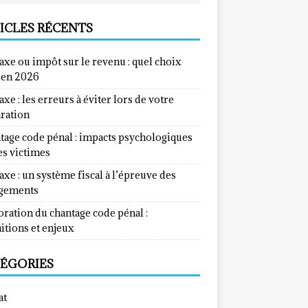
ICLES RÉCENTS
taxe ou impôt sur le revenu : quel choix
e en 2026
taxe : les erreurs à éviter lors de votre
aration
tage code pénal : impacts psychologiques
es victimes
taxe : un système fiscal à l’épreuve des
gements
ration du chantage code pénal :
itions et enjeux
ÉGORIES
at