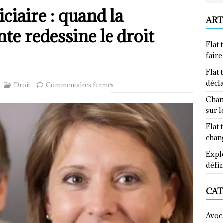
iaire : quand la
ART
te redessine le droit
Flat 
fair
Flat 
décl
Droit
Commentaires fermés
Chan
sur l
Flat 
chan
Explo
défin
CAT
Avoc