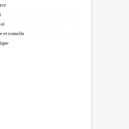
rce
t
oi
 et conseils
dique