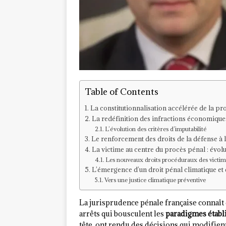
Table of Contents
La constitutionnalisation accélérée de la p
La redéfinition des infractions économiqu
L’évolution des critères d’imputabilité
Le renforcement des droits de la défense à 
La victime au centre du procès pénal : évol
Les nouveaux droits procéduraux des victim
L’émergence d’un droit pénal climatique e
Vers une justice climatique préventive
La jurisprudence pénale française connaî
arrêts qui bousculent les
paradigmes établ
tête, ont rendu des décisions qui modifient