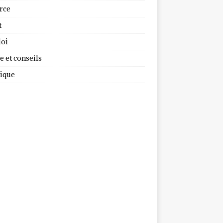
rce
t
oi
 et conseils
dique