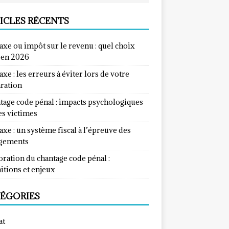
ICLES RÉCENTS
taxe ou impôt sur le revenu : quel choix
e en 2026
taxe : les erreurs à éviter lors de votre
aration
tage code pénal : impacts psychologiques
es victimes
taxe : un système fiscal à l’épreuve des
gements
ration du chantage code pénal :
itions et enjeux
ÉGORIES
at