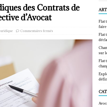
diques des Contrats de
ART
ective d’Avocat
Flat 
fair
Juridique
Commentaires fermés
Flat 
décl
Chan
sur l
Flat 
chan
Explo
défin
CAT
Avoc