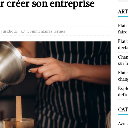
r créer son entreprise
ART
Flat 
Juridique
Commentaires fermés
fair
Flat 
décl
Chan
sur l
Flat 
chan
Explo
défin
CAT
Avoc