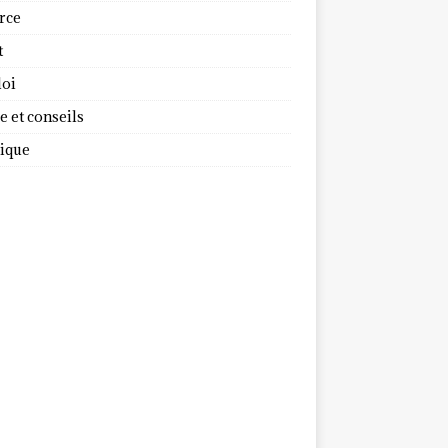
rce
t
oi
 et conseils
dique