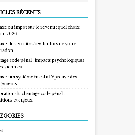
ICLES RÉCENTS
taxe ou impôt sur le revenu : quel choix
e en 2026
taxe : les erreurs à éviter lors de votre
aration
tage code pénal : impacts psychologiques
es victimes
taxe : un système fiscal à l’épreuve des
gements
ration du chantage code pénal :
itions et enjeux
ÉGORIES
at