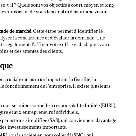
se-t-il ? Quels sont vos objectifs à court, moyen et long
questions avant de vous lancer afin d’avoir une vision
tude de marché
. Cette étape permet d’identifier le
alyser la concurrence et d’évaluer la demande. Une
a également d’affiner votre offre et d’adapter votre
ns et des attentes des clients.
ique
 cruciale qui aura un impact sur la fiscalité, la
le fonctionnement de l’entreprise. Il existe plusieurs
ntreprise unipersonnelle à responsabilité limitée (EURL),
gure et aux entrepreneurs individuels.
é par actions simplifiée (SAS), qui conviennent davantage
 des investissements importants.
SARL) ou la société en nom collectif (SNC), qui