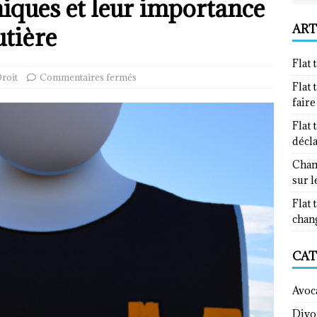
niques et leur importance
ART
utière
Flat 
roit
Commentaires fermés
Flat 
fair
Flat 
décl
Chan
sur l
Flat 
chan
CAT
Avoc
Divo