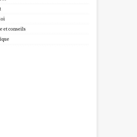
t
oi
 et conseils
dique