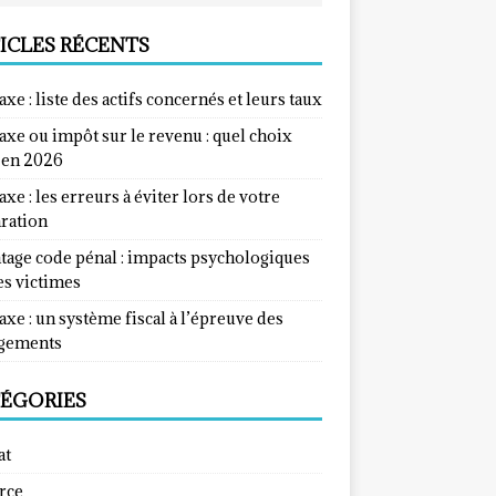
ICLES RÉCENTS
taxe : liste des actifs concernés et leurs taux
taxe ou impôt sur le revenu : quel choix
e en 2026
taxe : les erreurs à éviter lors de votre
aration
tage code pénal : impacts psychologiques
es victimes
taxe : un système fiscal à l’épreuve des
gements
ÉGORIES
at
rce