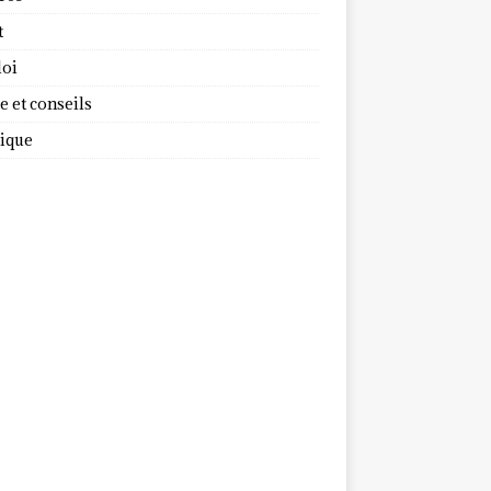
t
oi
 et conseils
dique