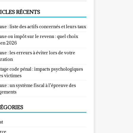
ICLES RÉCENTS
taxe : liste des actifs concernés et leurs taux
taxe ou impôt sur le revenu : quel choix
e en 2026
taxe : les erreurs à éviter lors de votre
aration
tage code pénal : impacts psychologiques
es victimes
taxe : un système fiscal à l’épreuve des
gements
ÉGORIES
at
rce