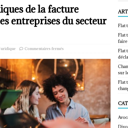
iques de la facture
ART
es entreprises du secteur
Flat 
Flat 
fair
Juridique
Commentaires fermés
Flat 
décl
Chan
sur l
Flat 
chan
CAT
Avoc
Divo