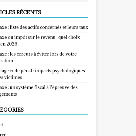
ICLES RÉCENTS
taxe : liste des actifs concernés et leurs taux
taxe ou impôt sur le revenu : quel choix
e en 2026
taxe : les erreurs à éviter lors de votre
aration
tage code pénal : impacts psychologiques
es victimes
taxe : un système fiscal à l’épreuve des
gements
ÉGORIES
at
rce