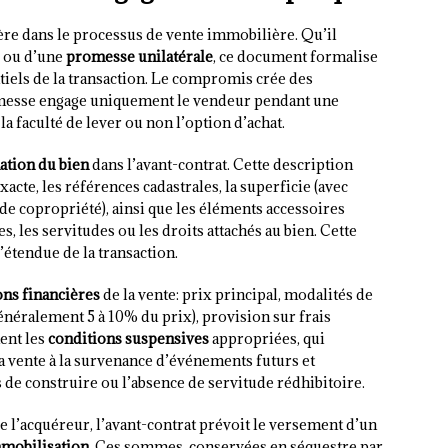
ère dans le processus de vente immobilière. Qu’il
ou d’une
promesse unilatérale
, ce document formalise
ntiels de la transaction. Le compromis crée des
romesse engage uniquement le vendeur pendant une
la faculté de lever ou non l’option d’achat.
ation du bien
dans l’avant-contrat. Cette description
xacte, les références cadastrales, la superficie (avec
de copropriété), ainsi que les éléments accessoires
 les servitudes ou les droits attachés au bien. Cette
l’étendue de la transaction.
ons financières
de la vente: prix principal, modalités de
néralement 5 à 10% du prix), provision sur frais
ent les
conditions suspensives
appropriées, qui
la vente à la survenance d’événements futurs et
de construire ou l’absence de servitude rédhibitoire.
e l’acquéreur, l’avant-contrat prévoit le versement d’un
mobilisation
. Ces sommes, conservées en séquestre par