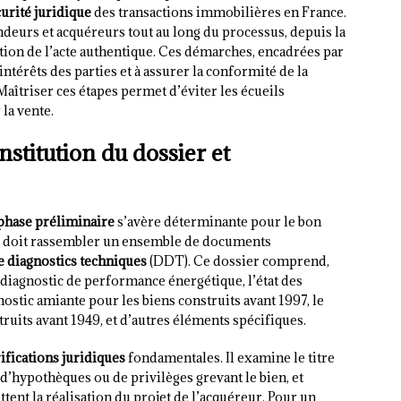
urité juridique
des transactions immobilières en France.
eurs et acquéreurs tout au long du processus, depuis la
tion de l’acte authentique. Ces démarches, encadrées par
 intérêts des parties et à assurer la conformité de la
 Maîtriser ces étapes permet d’éviter les écueils
la vente.
stitution du dossier et
phase préliminaire
s’avère déterminante pour le bon
r doit rassembler un ensemble de documents
e diagnostics techniques
(DDT). Ce dossier comprend,
le diagnostic de performance énergétique, l’état des
nostic amiante pour les biens construits avant 1997, le
uits avant 1949, et d’autres éléments spécifiques.
ifications juridiques
fondamentales. Il examine le titre
 d’hypothèques ou de privilèges grevant le bien, et
tent la réalisation du projet de l’acquéreur. Pour un