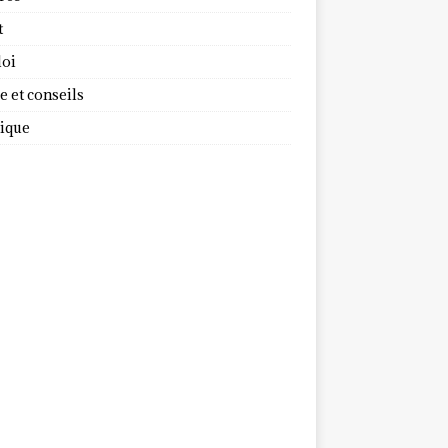
t
oi
 et conseils
dique