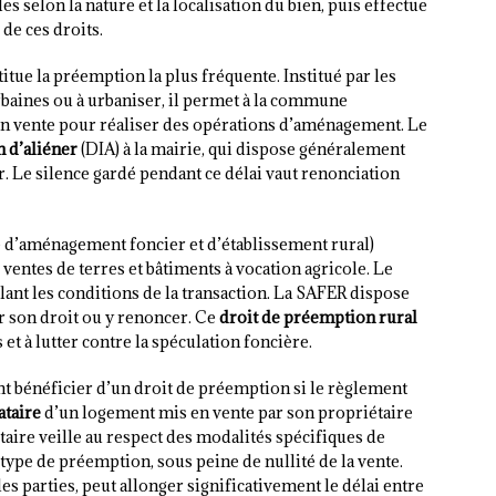
s selon la nature et la localisation du bien, puis effectue
 de ces droits.
itue la préemption la plus fréquente. Institué par les
urbaines ou à urbaniser, il permet à la commune
en vente pour réaliser des opérations d’aménagement. Le
n d’aliéner
(DIA) à la mairie, qui dispose généralement
. Le silence gardé pendant ce délai vaut renonciation
 d’aménagement foncier et d’établissement rural)
ventes de terres et bâtiments à vocation agricole. Le
llant les conditions de la transaction. La SAFER dispose
r son droit ou y renoncer. Ce
droit de préemption rural
 et à lutter contre la spéculation foncière.
t bénéficier d’un droit de préemption si le règlement
ataire
d’un logement mis en vente par son propriétaire
taire veille au respect des modalités spécifiques de
 type de préemption, sous peine de nullité de la vente.
 parties, peut allonger significativement le délai entre