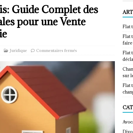
s: Guide Complet des
ART
les pour une Vente
Flat 
ie
Flat 
fair
Juridique
Commentaires fermés
Flat 
décl
Chan
sur l
Flat 
chan
CAT
Avoc
Divo