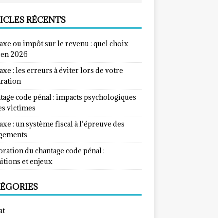
ICLES RÉCENTS
taxe ou impôt sur le revenu : quel choix
e en 2026
taxe : les erreurs à éviter lors de votre
aration
tage code pénal : impacts psychologiques
es victimes
taxe : un système fiscal à l’épreuve des
gements
ration du chantage code pénal :
itions et enjeux
ÉGORIES
at