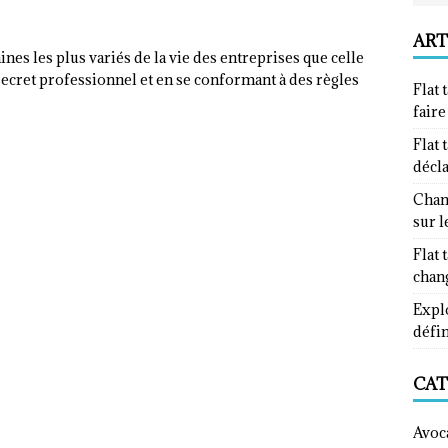
ART
ines les plus variés de la vie des entreprises que celle
u secret professionnel et en se conformant à des règles
Flat 
fair
Flat 
décl
Chan
sur l
Flat 
chan
Explo
défin
CAT
Avoc