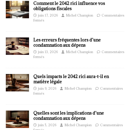
Comment le 2042 rici influence vos
obligations fiscales
juin 17, 2026
Michel Champion
Commentaires
fermés
Les erreurs fréquentes lors d’une
condamnation aux dépens
juin 13, 2026
Michel Champion
Commentaires
fermés
Quels impacts le 2042 rici aura-t-il en
matière légale
juin 9, 2026
Michel Champion
Commentaires
fermés
Quelles sont les implications d’une
condamnation aux dépens
juin 5, 2026
Michel Champion
Commentaires
fermés