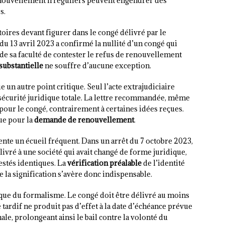
nouvellement irréguliers peuvent engendrer des
s.
toires devant figurer dans le congé délivré par le
 du 13 avril 2023 a confirmé la nullité d’un congé qui
de sa faculté de contester le refus de renouvellement
substantielle
ne souffre d’aucune exception.
 un autre point critique. Seul l’acte extrajudiciaire
 sécurité juridique totale. La lettre recommandée, même
 pour le congé, contrairement à certaines idées reçues.
que pour la
demande de renouvellement
.
ente un écueil fréquent. Dans un arrêt du 7 octobre 2023,
livré à une société qui avait changé de forme juridique,
restés identiques. La
vérification préalable
de l’identité
e la signification s’avère donc indispensable.
tique du formalisme. Le congé doit être délivré au moins
 tardif ne produit pas d’effet à la date d’échéance prévue
le, prolongeant ainsi le bail contre la volonté du