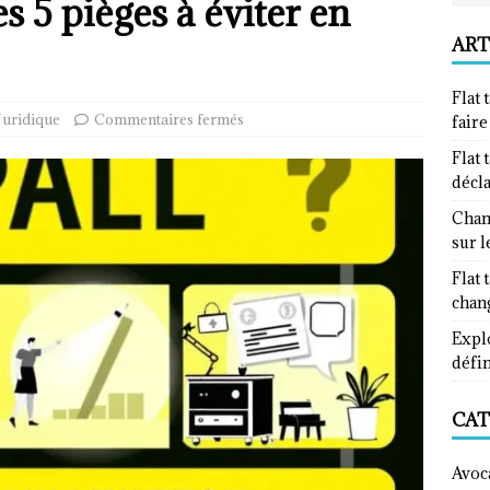
s 5 pièges à éviter en
ART
Flat 
Juridique
Commentaires fermés
fair
Flat 
décl
Chan
sur l
Flat 
chan
Explo
défin
CAT
Avoc