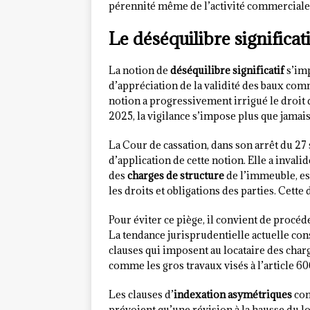
pérennité même de l’activité commerciale
Le déséquilibre significat
La notion de
déséquilibre significatif
s’im
d’appréciation de la validité des baux com
notion a progressivement irrigué le droit
2025, la vigilance s’impose plus que jamais
La Cour de cassation, dans son arrêt du 2
d’application de cette notion. Elle a invalid
des
charges de structure
de l’immeuble, est
les droits et obligations des parties. Cett
Pour éviter ce piège, il convient de procé
La tendance jurisprudentielle actuelle co
clauses qui imposent au locataire des cha
comme les gros travaux visés à l’article 60
Les clauses d’
indexation asymétriques
con
prévoient qu’une révision à la hausse du l