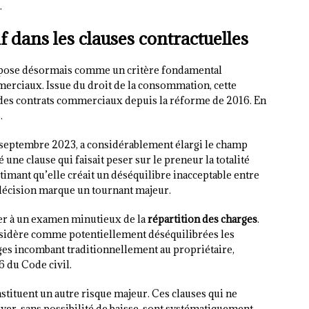
.
if dans les clauses contractuelles
pose désormais comme un critère fondamental
merciaux. Issue du droit de la consommation, cette
 des contrats commerciaux depuis la réforme de 2016. En
.
7 septembre 2023, a considérablement élargi le champ
é une clause qui faisait peser sur le preneur la totalité
imant qu’elle créait un déséquilibre inacceptable entre
e décision marque un tournant majeur.
der à un examen minutieux de la
répartition des charges
.
nsidère comme potentiellement déséquilibrées les
rges incombant traditionnellement au propriétaire,
6 du Code civil.
stituent un autre risque majeur. Ces clauses qui ne
oyer, sans possibilité de baisse, sont systématiquement