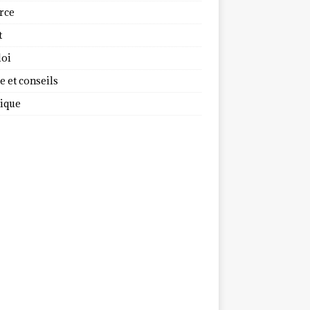
rce
t
oi
 et conseils
dique