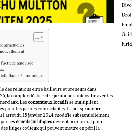
Divo
Droi
Empl
Guide
Juri
 contractuelles
enouvellement
 l’activité autorisée
aux
a défaillance économique
le des relations entre bailleurs et preneurs dans
5, la complexité du cadre juridique s’intensifie avec les
mmerciaux. Les
contentieux locatifs
se multiplient,
s pour les parties contractantes. La jurisprudence
 l’arrêt du 15 janvier 2024, modifie substantiellement
ciper ces
écueils juridiques
devient primordial pour
r des litiges coûteux qui peuvent mettre en péril la