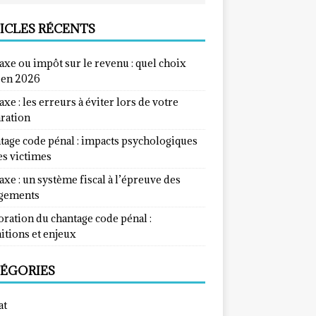
ICLES RÉCENTS
taxe ou impôt sur le revenu : quel choix
e en 2026
taxe : les erreurs à éviter lors de votre
aration
tage code pénal : impacts psychologiques
es victimes
taxe : un système fiscal à l’épreuve des
gements
ration du chantage code pénal :
itions et enjeux
ÉGORIES
at