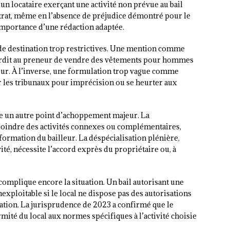
un locataire exerçant une activité non prévue au bail
rat, même en l’absence de préjudice démontré pour le
’importance d’une rédaction adaptée.
 de destination trop restrictives. Une mention comme
terdit au preneur de vendre des vêtements pour hommes
leur. À l’inverse, une formulation trop vague comme
r les tribunaux pour imprécision ou se heurter aux
e un autre point d’achoppement majeur. La
djoindre des activités connexes ou complémentaires,
formation du bailleur. La déspécialisation plénière,
é, nécessite l’accord exprès du propriétaire ou, à
complique encore la situation. Un bail autorisant une
nexploitable si le local ne dispose pas des autorisations
tation. La jurisprudence de 2023 a confirmé que le
rmité du local aux normes spécifiques à l’activité choisie