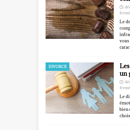
dé
fermé
Le dr
comp
infra
vous 
carac
Les
DIVORCE
un 
dé
fermé
Le di
émoti
bien 
chois