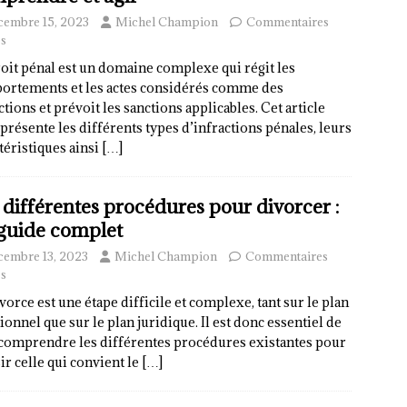
cembre 15, 2023
Michel Champion
Commentaires
s
oit pénal est un domaine complexe qui régit les
ortements et les actes considérés comme des
ctions et prévoit les sanctions applicables. Cet article
présente les différents types d’infractions pénales, leurs
téristiques ainsi
[…]
 différentes procédures pour divorcer :
guide complet
cembre 13, 2023
Michel Champion
Commentaires
s
vorce est une étape difficile et complexe, tant sur le plan
onnel que sur le plan juridique. Il est donc essentiel de
comprendre les différentes procédures existantes pour
ir celle qui convient le
[…]