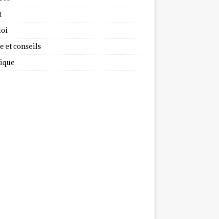
t
oi
 et conseils
dique