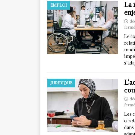
La 
EMPLOI
enj
dé
fermé
Le co
relat
modif
impé
s’ad
L’a
JURIDIQUE
cou
dé
fermé
Les 
ces d
dans 
adap