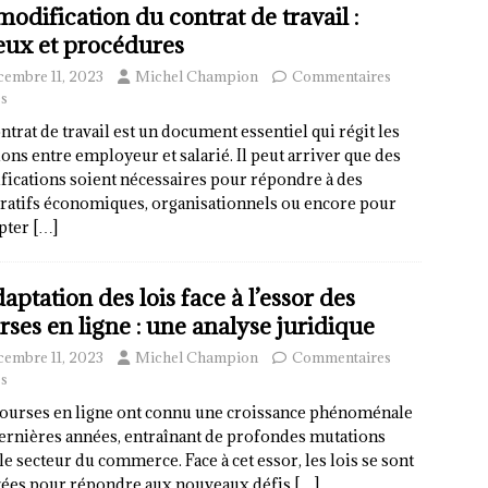
modification du contrat de travail :
eux et procédures
cembre 11, 2023
Michel Champion
Commentaires
s
ntrat de travail est un document essentiel qui régit les
ions entre employeur et salarié. Il peut arriver que des
ications soient nécessaires pour répondre à des
ratifs économiques, organisationnels ou encore pour
apter
[…]
daptation des lois face à l’essor des
rses en ligne : une analyse juridique
cembre 11, 2023
Michel Champion
Commentaires
s
courses en ligne ont connu une croissance phénoménale
ernières années, entraînant de profondes mutations
le secteur du commerce. Face à cet essor, les lois se sont
tées pour répondre aux nouveaux défis
[…]