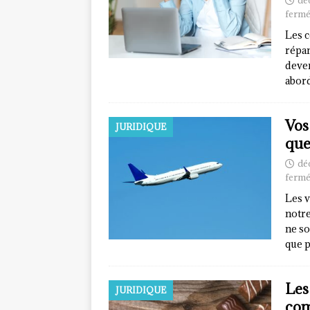
dé
fermé
Les c
répan
deven
abord
Vos
JURIDIQUE
que
dé
fermé
Les v
notre
ne so
que p
Les
JURIDIQUE
com