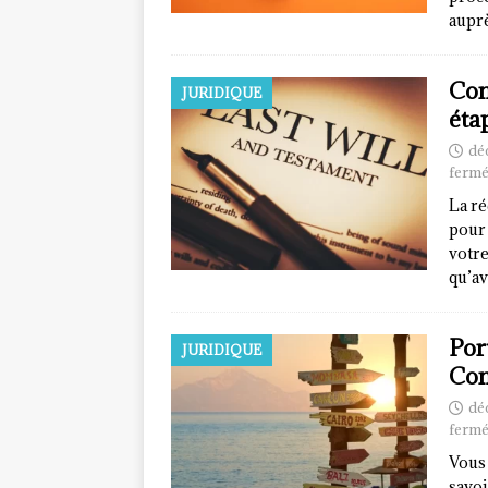
auprè
Com
JURIDIQUE
éta
dé
fermé
La ré
pour 
votre
qu’av
Por
JURIDIQUE
Com
dé
fermé
Vous 
savoi