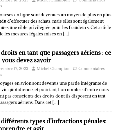
cembre 18, 2023
Michel Champion
Commentaires
s
ourses en ligne sont devenues un moyen de plus en plus
du d’effectuer des achats, mais elles sont également
ues une cible privilégiée pour les fraudeurs. Cet article
e les mesures légales mises en
[…]
 droits en tant que passagers aériens : ce
 vous devez savoir
cembre 17, 2023
Michel Champion
Commentaires
s
oyages en avion sont devenus une partie intégrante de
 vie quotidienne, et pourtant, bon nombre d’entre nous
nt pas conscients des droits dont ils disposent en tant
assagers aériens. Dans cet
[…]
 différents types d’infractions pénales:
prendre et agir