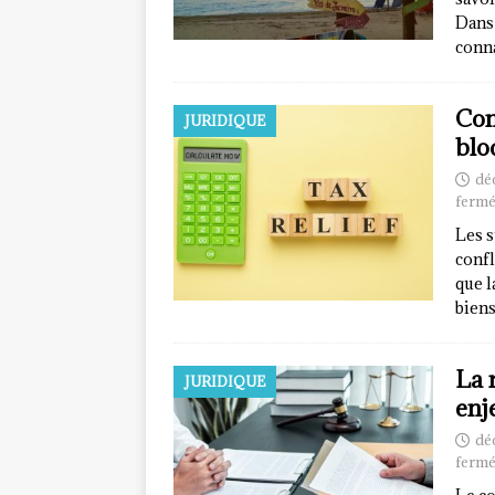
Dans 
conna
Com
JURIDIQUE
blo
dé
fermé
Les s
confl
que l
biens
La 
JURIDIQUE
enj
dé
fermé