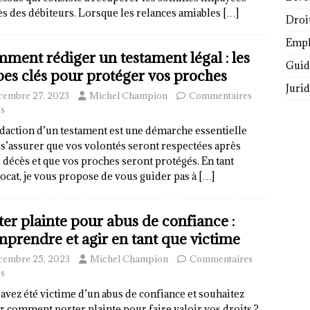
s des débiteurs. Lorsque les relances amiables
[…]
Droi
Empl
ment rédiger un testament légal : les
Guide
pes clés pour protéger vos proches
Juri
cembre 27, 2023
Michel Champion
Commentaires
s
daction d’un testament est une démarche essentielle
s’assurer que vos volontés seront respectées après
 décès et que vos proches seront protégés. En tant
ocat, je vous propose de vous guider pas à
[…]
ter plainte pour abus de confiance :
prendre et agir en tant que victime
cembre 25, 2023
Michel Champion
Commentaires
s
avez été victime d’un abus de confiance et souhaitez
r comment porter plainte pour faire valoir vos droits ?