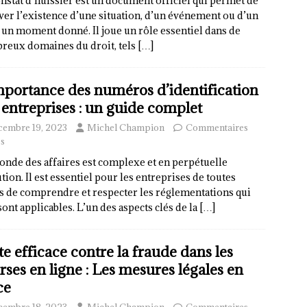
nstat d’huissier est un document officiel qui permet de
er l’existence d’une situation, d’un événement ou d’un
à un moment donné. Il joue un rôle essentiel dans de
reux domaines du droit, tels
[…]
mportance des numéros d’identification
 entreprises : un guide complet
cembre 19, 2023
Michel Champion
Commentaires
s
nde des affaires est complexe et en perpétuelle
tion. Il est essentiel pour les entreprises de toutes
es de comprendre et respecter les réglementations qui
sont applicables. L’un des aspects clés de la
[…]
te efficace contre la fraude dans les
rses en ligne : Les mesures légales en
ce