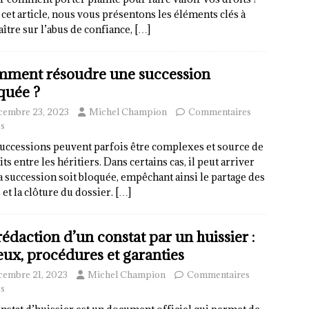
cet article, nous vous présentons les éléments clés à
ître sur l’abus de confiance,
[…]
ment résoudre une succession
quée ?
cembre 23, 2023
Michel Champion
Commentaires
s
uccessions peuvent parfois être complexes et source de
its entre les héritiers. Dans certains cas, il peut arriver
a succession soit bloquée, empêchant ainsi le partage des
 et la clôture du dossier.
[…]
rédaction d’un constat par un huissier :
eux, procédures et garanties
cembre 21, 2023
Michel Champion
Commentaires
s