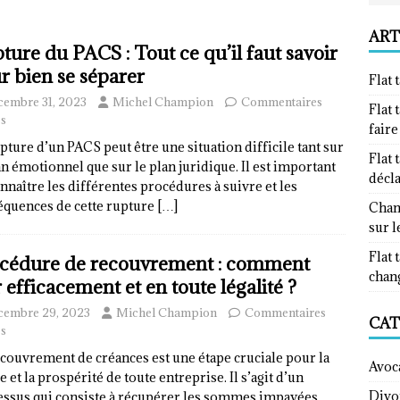
ART
ture du PACS : Tout ce qu’il faut savoir
r bien se séparer
Flat 
cembre 31, 2023
Michel Champion
Commentaires
Flat 
s
fair
pture d’un PACS peut être une situation difficile tant sur
Flat 
an émotionnel que sur le plan juridique. Il est important
décl
nnaître les différentes procédures à suivre et les
équences de cette rupture
[…]
Chan
sur l
Flat 
cédure de recouvrement : comment
chan
r efficacement et en toute légalité ?
cembre 29, 2023
Michel Champion
Commentaires
CAT
s
couvrement de créances est une étape cruciale pour la
Avoc
e et la prospérité de toute entreprise. Il s’agit d’un
Divo
essus qui consiste à récupérer les sommes impayées