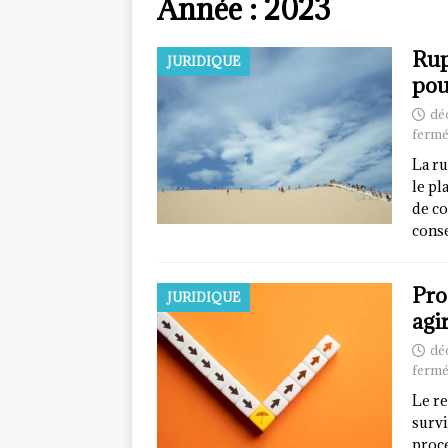
Année :
2023
Rup
JURIDIQUE
pou
dé
fermé
La ru
le pl
de co
cons
Pro
JURIDIQUE
agi
dé
fermé
Le re
survi
proc