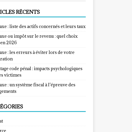
ICLES RÉCENTS
taxe : liste des actifs concernés et leurs taux
taxe ou impôt sur le revenu : quel choix
e en 2026
taxe : les erreurs à éviter lors de votre
aration
tage code pénal : impacts psychologiques
es victimes
taxe : un système fiscal à l’épreuve des
gements
ÉGORIES
at
rce