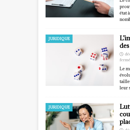
Le co
prouv
état 
nomb
L’i
JURIDIQUE
des
dé
fermé
Le mo
évolu
taill
leur 
Lut
JURIDIQUE
cou
pla